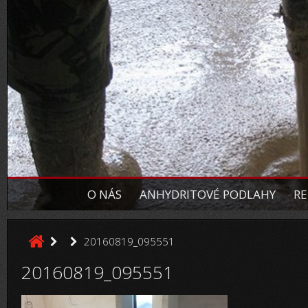
O NÁS
ANHYDRITOVÉ PODLAHY
RE
20160819_095551
20160819_095551