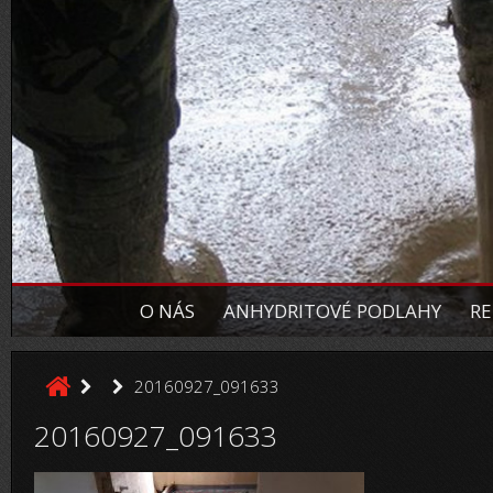
O NÁS
ANHYDRITOVÉ PODLAHY
RE
20160927_091633
20160927_091633