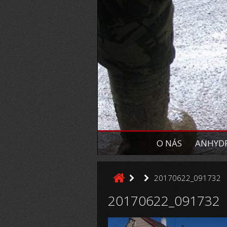
O NÁS
ANHYDR
20170622_091732
20170622_091732