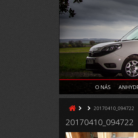
O NÁS
ANHYDR
20170410_094722
20170410_094722