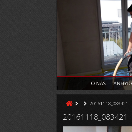
O NÁS
ANHYDR
20161118_083421
20161118_083421