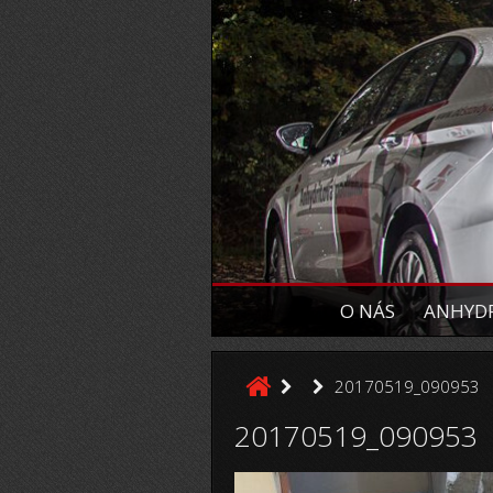
O NÁS
ANHYDR
20170519_090953
20170519_090953