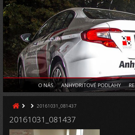
O NÁS
ANHYDRITOVÉ PODLAHY
RE
20161031_081437
20161031_081437