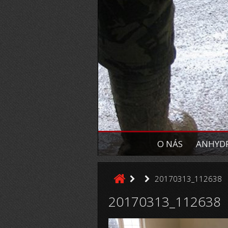
O NÁS
ANHYDR
20170313_112638
20170313_112638