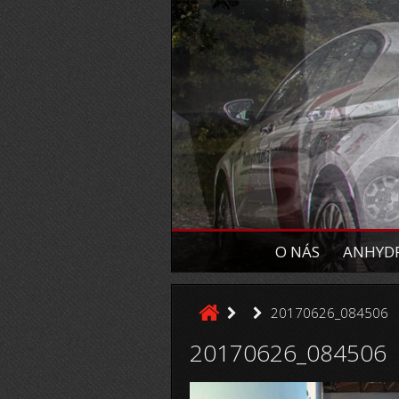
O NÁS
ANHYDR
20170626_084506
20170626_084506