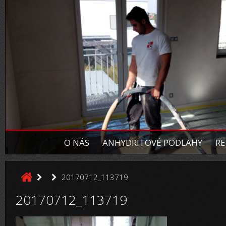
O NÁS
ANHYDRITOVÉ PODLAHY
RE
20170712_113719
20170712_113719