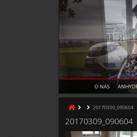
O NÁS
ANHYDR
20170309_090604
20170309_090604