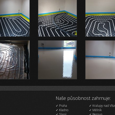
Naše působnost zahrnuje:
Praha
Kralupy nad Vlt
Kladno
Mělník
Slaný
Beroun